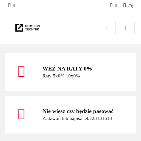
(
0
)
Zaloguj się
Zarejestruj się
Dodaj zgłoszenie
WEŹ NA RATY 0%
Raty 5x0% 10x0%
Nie wiesz czy będzie pasować
Zadzwoń lub napisz tel:723131613