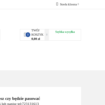
Strefa klienta
RBY KJUST
Zaloguj się
Zarejestruj się
Dodaj zgłoszenie
TWÓJ
Szybka wysyłka
KOSZYK
0
0,00 zł
ORTY WODNE
ENERGIA
WYNAJEM
esz czy będzie pasować
 lub napisz tel:723131613