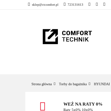
sklep@ctcomfort.pl
723131613
NAMIOTY DACH
PRODUCENCI
NAMIOTY DACHOWE
BAGAŻNIKI
CA
Strona główna
Torby do bagażnika
HYUNDAI
WEŹ NA RATY 0%
Raty 5x0% 10x0%