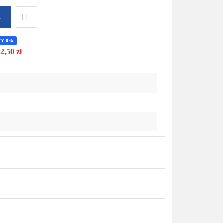
A
Do
TY 0%
2,50 zł
przechowalni