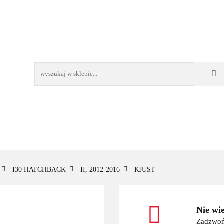
OWE
BAGAŻNIKI
CAMPING
E-BIKE
TO
SPORTY WODNE
ENERGIA
WYNAJEM
MPING
E-BIKE
TORBY KJUST
PRODUCENCI
SP
I30 HATCHBACK
II, 2012-2016
KJUST
Nie wi
Zadzwoń