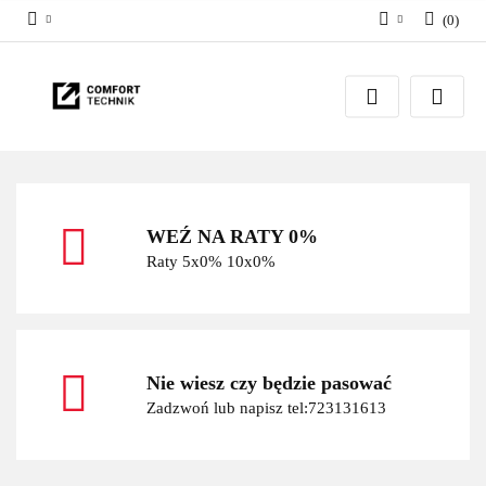
(
0
)
Zaloguj się
Zarejestruj się
Dodaj zgłoszenie
WEŹ NA RATY 0%
Raty 5x0% 10x0%
Nie wiesz czy będzie pasować
Zadzwoń lub napisz tel:723131613