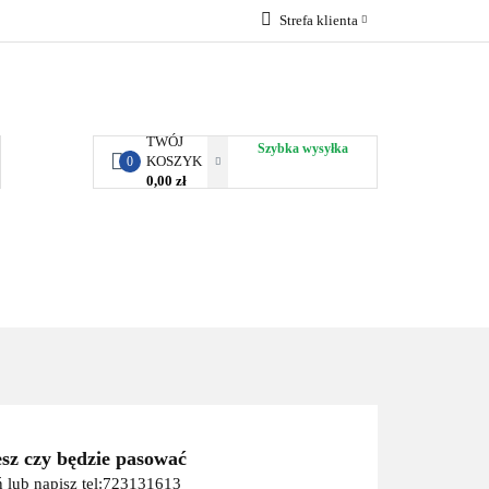
Strefa klienta
RBY KJUST
Zaloguj się
Zarejestruj się
Dodaj zgłoszenie
TWÓJ
Szybka wysyłka
KOSZYK
0
0,00 zł
ORTY WODNE
ENERGIA
WYNAJEM
esz czy będzie pasować
 lub napisz tel:723131613