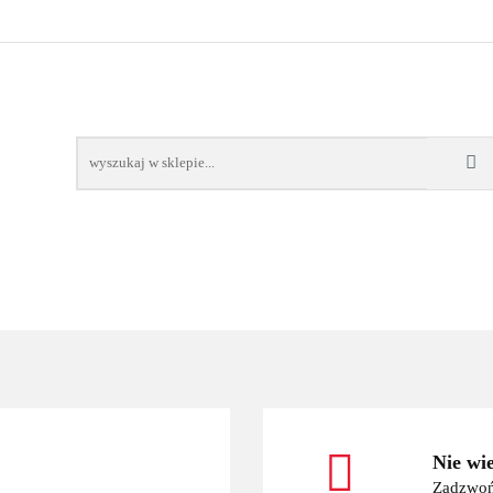
OWE
BAGAŻNIKI
CAMPING
E-BIKE
TO
SPORTY WODNE
ENERGIA
WYNAJEM
MPING
E-BIKE
TORBY KJUST
PRODUCENCI
SP
Nie wi
Zadzwoń