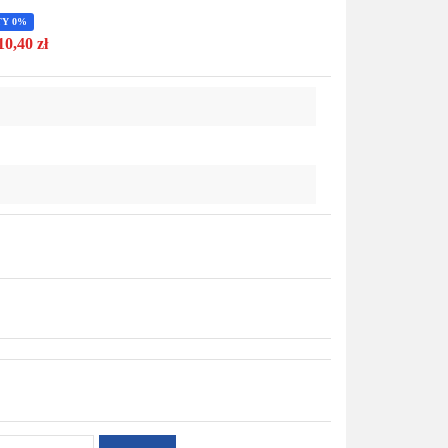
Do
TY 0%
10,40 zł
przechowalni