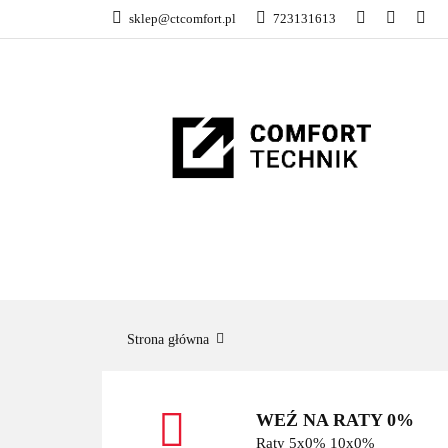
sklep@ctcomfort.pl
723131613
NAMIOTY DACH
PRODUCENCI
NAMIOTY DACHOWE
BAGAŻNIKI
CA
Strona główna
WEŹ NA RATY 0%
Raty 5x0% 10x0%