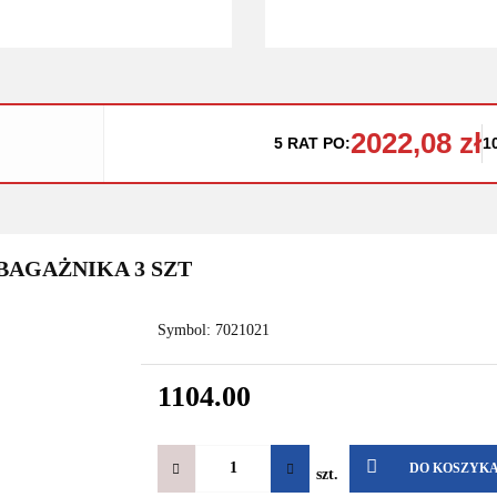
2022,08 zł
5 RAT PO:
1
 BAGAŻNIKA 3 SZT
Symbol:
7021021
1104.00
DO KOSZYK
szt.