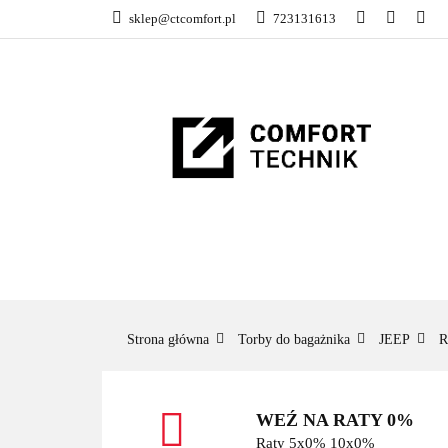
sklep@ctcomfort.pl
723131613
NAMIOTY DACH
PRODUCENCI
NAMIOTY DACHOWE
BAGAŻNIKI
CA
Strona główna
Torby do bagażnika
JEEP
WEŹ NA RATY 0%
Raty 5x0% 10x0%