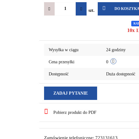
DO KOSZYK
szt.
RA
10x 1
Wysyłka w ciągu
24 godziny
Cena przesyłki
0
Dostępność
Duża dostępność
ZADAJ PYTANIE
Pobierz produkt do PDF
Zamówienie telefoniczne: 723131613