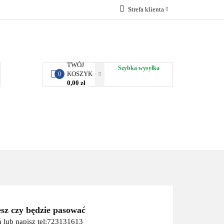
Strefa klienta
RBY KJUST
Zaloguj się
Zarejestruj się
Dodaj zgłoszenie
TWÓJ
Szybka wysyłka
KOSZYK
0
0,00 zł
ORTY WODNE
ENERGIA
WYNAJEM
esz czy będzie pasować
 lub napisz tel:723131613