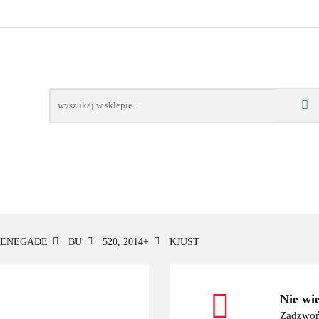
OWE
BAGAŻNIKI
CAMPING
E-BIKE
TO
SPORTY WODNE
ENERGIA
WYNAJEM
MPING
E-BIKE
TORBY KJUST
PRODUCENCI
SP
RENEGADE
BU
520, 2014+
KJUST
Nie wi
Zadzwoń