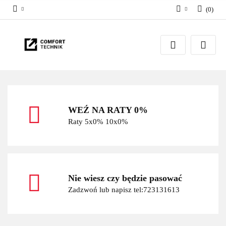
(
0
)
Zaloguj się
Zarejestruj się
Dodaj zgłoszenie
WEŹ NA RATY 0%
Raty 5x0% 10x0%
Nie wiesz czy będzie pasować
Zadzwoń lub napisz tel:723131613