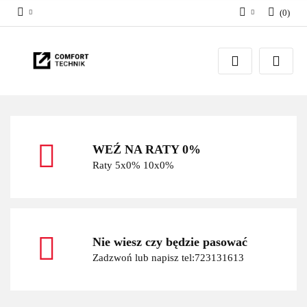
(
0
)
Zaloguj się
Zarejestruj się
Dodaj zgłoszenie
WEŹ NA RATY 0%
Raty 5x0% 10x0%
Nie wiesz czy będzie pasować
Zadzwoń lub napisz tel:723131613