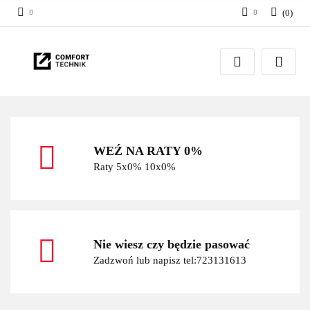
(
0
)
Zaloguj się
Zarejestruj się
Dodaj zgłoszenie
WEŹ NA RATY 0%
Raty 5x0% 10x0%
Nie wiesz czy będzie pasować
Zadzwoń lub napisz tel:723131613