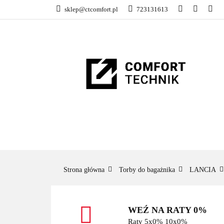
sklep@ctcomfort.pl
723131613
NAMIOTY DACH
PRODUCENCI
NAMIOTY DACHOWE
BAGAŻNIKI
CA
Strona główna
Torby do bagażnika
LANCIA
WEŹ NA RATY 0%
Raty 5x0% 10x0%