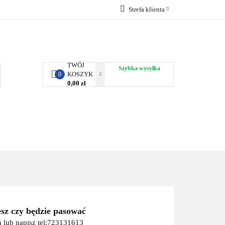
Strefa klienta
RBY KJUST
Zaloguj się
Zarejestruj się
Dodaj zgłoszenie
TWÓJ
Szybka wysyłka
KOSZYK
0
0,00 zł
ORTY WODNE
ENERGIA
WYNAJEM
esz czy będzie pasować
 lub napisz tel:723131613