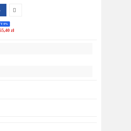
A
Do
TY 0%
65,40 zł
przechowalni