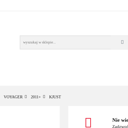
OWE
BAGAŻNIKI
CAMPING
E-BIKE
TO
SPORTY WODNE
ENERGIA
WYNAJEM
MPING
E-BIKE
TORBY KJUST
PRODUCENCI
SP
VOYAGER
2011+
KJUST
Nie wi
Zadzwoń