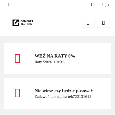
(
0
)
Zaloguj się
Zarejestruj się
Dodaj zgłoszenie
WEŹ NA RATY 0%
Raty 5x0% 10x0%
Nie wiesz czy będzie pasować
Zadzwoń lub napisz tel:723131613