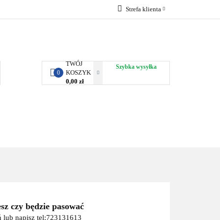
Strefa klienta
RBY KJUST
Zaloguj się
Zarejestruj się
Dodaj zgłoszenie
TWÓJ
Szybka wysyłka
KOSZYK
0
0,00 zł
ORTY WODNE
ENERGIA
WYNAJEM
esz czy będzie pasować
 lub napisz tel:723131613