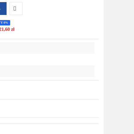
A
Do
TY 0%
21,60 zł
przechowalni