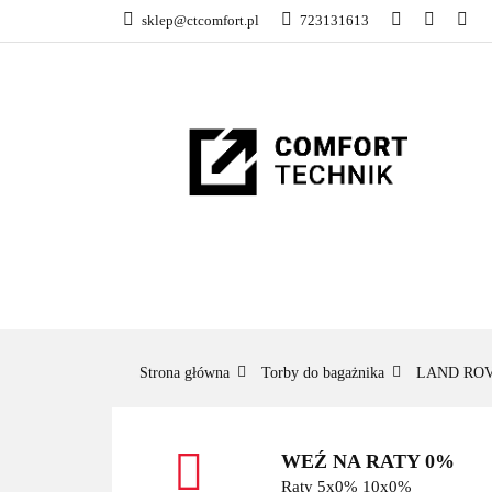
sklep@ctcomfort.pl
723131613
NAMIOTY DACH
PRODUCENCI
NAMIOTY DACHOWE
BAGAŻNIKI
CA
Strona główna
Torby do bagażnika
LAND RO
WEŹ NA RATY 0%
Raty 5x0% 10x0%