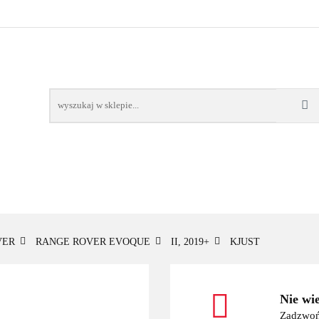
OWE
BAGAŻNIKI
CAMPING
E-BIKE
TO
SPORTY WODNE
ENERGIA
WYNAJEM
MPING
E-BIKE
TORBY KJUST
PRODUCENCI
SP
VER
RANGE ROVER EVOQUE
II, 2019+
KJUST
Nie wi
Zadzwoń