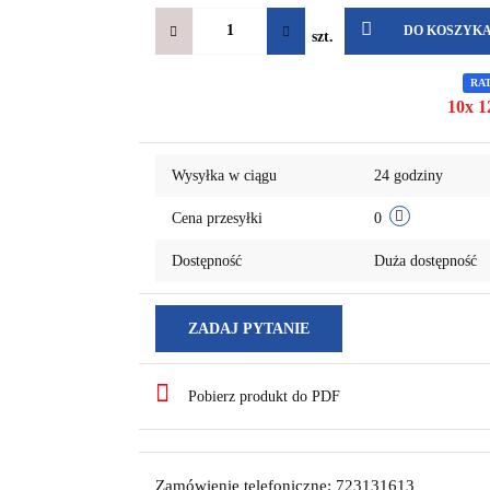
DO KOSZYK
szt.
RA
10x 1
Wysyłka w ciągu
24 godziny
Cena przesyłki
0
Dostępność
Duża dostępność
ZADAJ PYTANIE
Pobierz produkt do PDF
Zamówienie telefoniczne: 723131613