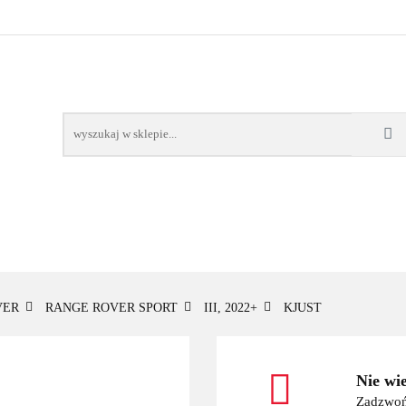
OWE
BAGAŻNIKI
CAMPING
E-BIKE
TO
SPORTY WODNE
ENERGIA
WYNAJEM
MPING
E-BIKE
TORBY KJUST
PRODUCENCI
SP
VER
RANGE ROVER SPORT
III, 2022+
KJUST
Nie wi
Zadzwoń