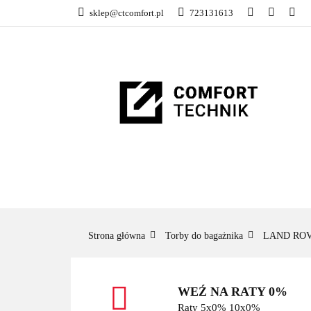
sklep@ctcomfort.pl
723131613
NAMIOTY DACH
PRODUCENCI
NAMIOTY DACHOWE
BAGAŻNIKI
CA
Strona główna
Torby do bagażnika
LAND RO
WEŹ NA RATY 0%
Raty 5x0% 10x0%