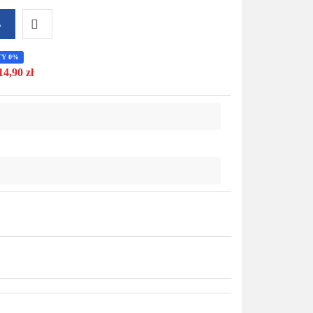
A
Do
TY 0%
14,90 zł
przechowalni