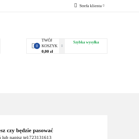
Strefa klienta
RBY KJUST
Zaloguj się
Zarejestruj się
Dodaj zgłoszenie
TWÓJ
Szybka wysyłka
KOSZYK
0
0,00 zł
ORTY WODNE
ENERGIA
WYNAJEM
esz czy będzie pasować
 lub napisz tel:723131613