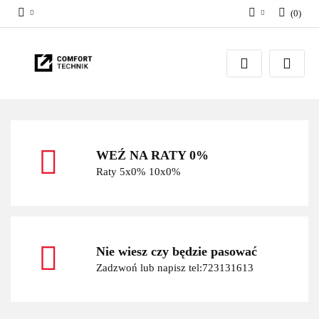
(
0
)
Zaloguj się
Zarejestruj się
Dodaj zgłoszenie
WEŹ NA RATY 0%
Raty 5x0% 10x0%
Nie wiesz czy będzie pasować
Zadzwoń lub napisz tel:723131613