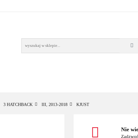
OWE
BAGAŻNIKI
CAMPING
E-BIKE
TO
SPORTY WODNE
ENERGIA
WYNAJEM
MPING
E-BIKE
TORBY KJUST
PRODUCENCI
SP
3 HATCHBACK
III, 2013-2018
KJUST
Nie wi
Zadzwoń