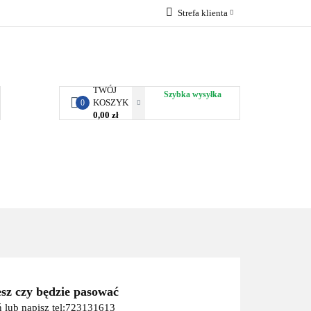
Strefa klienta
RBY KJUST
Zaloguj się
Zarejestruj się
Dodaj zgłoszenie
TWÓJ
Szybka wysyłka
KOSZYK
0
0,00 zł
ORTY WODNE
ENERGIA
WYNAJEM
esz czy będzie pasować
 lub napisz tel:723131613