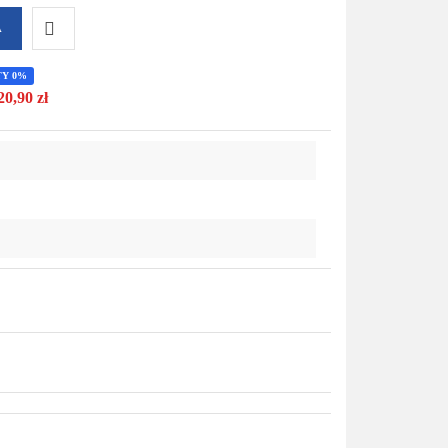
A
Do
TY 0%
20,90 zł
przechowalni