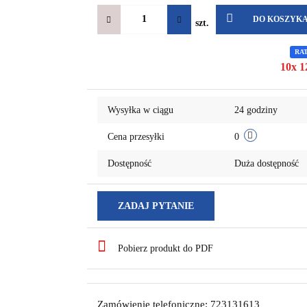
DO KOSZYK
szt.
RA
10x 1
Wysyłka w ciągu
24 godziny
Cena przesyłki
0
Dostępność
Duża dostępność
ZADAJ PYTANIE
Pobierz produkt do PDF
Zamówienie telefoniczne: 723131613