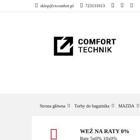
sklep@ctcomfort.pl
723131613
NAMIOTY DACH
PRODUCENCI
NAMIOTY DACHOWE
BAGAŻNIKI
CA
Strona główna
Torby do bagażnika
MAZDA
WEŹ NA RATY 0%
Raty 5x0% 10x0%