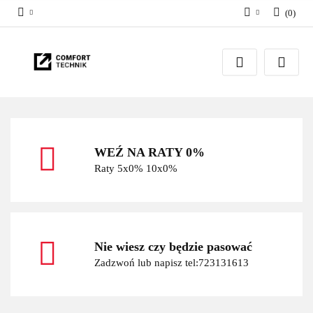
(
0
)
Zaloguj się
Zarejestruj się
Dodaj zgłoszenie
WEŹ NA RATY 0%
Raty 5x0% 10x0%
Nie wiesz czy będzie pasować
Zadzwoń lub napisz tel:723131613