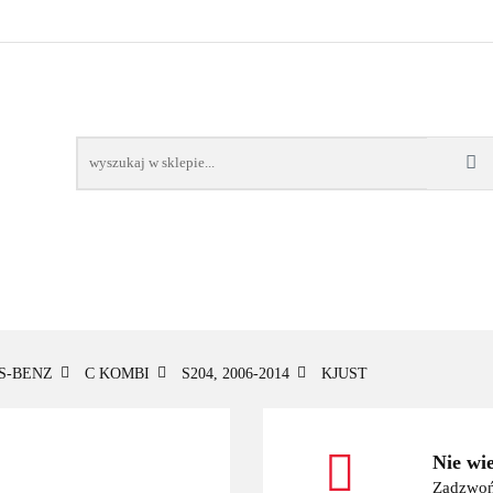
OWE
BAGAŻNIKI
CAMPING
E-BIKE
TO
SPORTY WODNE
ENERGIA
WYNAJEM
MPING
E-BIKE
TORBY KJUST
PRODUCENCI
SP
S-BENZ
C KOMBI
S204, 2006-2014
KJUST
Nie wi
Zadzwoń