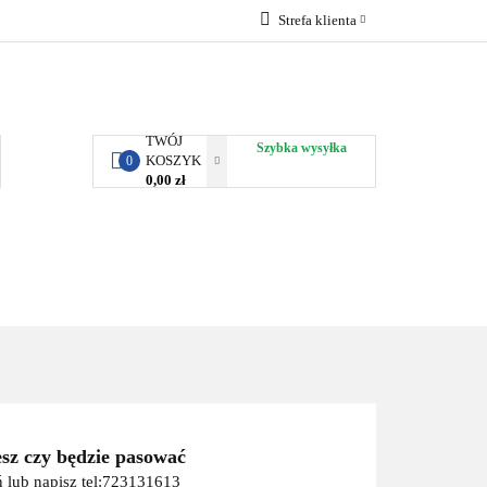
Strefa klienta
RBY KJUST
Zaloguj się
Zarejestruj się
Dodaj zgłoszenie
TWÓJ
Szybka wysyłka
KOSZYK
0
0,00 zł
ORTY WODNE
ENERGIA
WYNAJEM
esz czy będzie pasować
 lub napisz tel:723131613