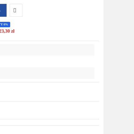
A
Do
TY 0%
23,30 zł
przechowalni