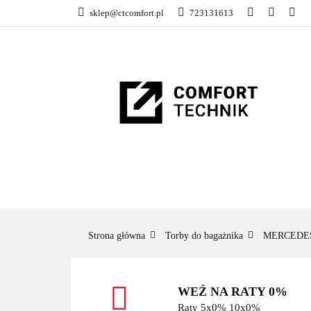
sklep@ctcomfort.pl
723131613
NAMIOTY DACH
PRODUCENCI
NAMIOTY DACHOWE
BAGAŻNIKI
CA
Strona główna
Torby do bagażnika
MERCEDE
WEŹ NA RATY 0%
Raty 5x0% 10x0%