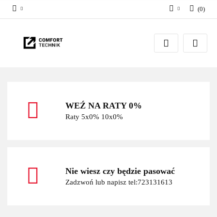
(
0
)
Zaloguj się
Zarejestruj się
Dodaj zgłoszenie
WEŹ NA RATY 0%
Raty 5x0% 10x0%
Nie wiesz czy będzie pasować
Zadzwoń lub napisz tel:723131613