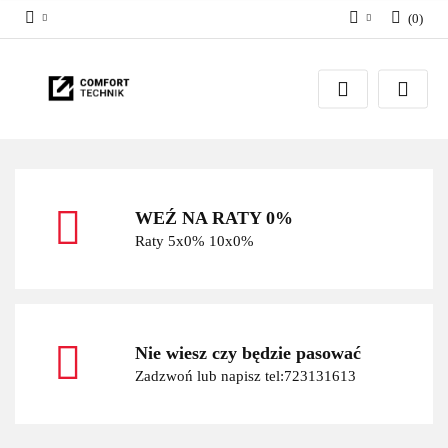
(
0
)
Zaloguj się
Zarejestruj się
Dodaj zgłoszenie
WEŹ NA RATY 0%
Raty 5x0% 10x0%
Nie wiesz czy będzie pasować
Zadzwoń lub napisz tel:723131613