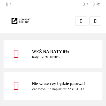
(
0
)
Zaloguj się
Zarejestruj się
Dodaj zgłoszenie
WEŹ NA RATY 0%
Raty 5x0% 10x0%
Nie wiesz czy będzie pasować
Zadzwoń lub napisz tel:723131613