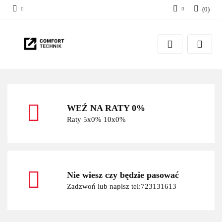
(
0
)
Zaloguj się
Zarejestruj się
Dodaj zgłoszenie
WEŹ NA RATY 0%
Raty 5x0% 10x0%
Nie wiesz czy będzie pasować
Zadzwoń lub napisz tel:723131613