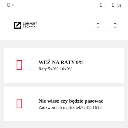
(
0
)
Zaloguj się
Zarejestruj się
Dodaj zgłoszenie
WEŹ NA RATY 0%
Raty 5x0% 10x0%
Nie wiesz czy będzie pasować
Zadzwoń lub napisz tel:723131613