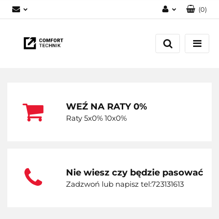
(
0
)
Zaloguj się
Zarejestruj się
Dodaj zgłoszenie
WEŹ NA RATY 0%
Raty 5x0% 10x0%
Nie wiesz czy będzie pasować
Zadzwoń lub napisz tel:723131613