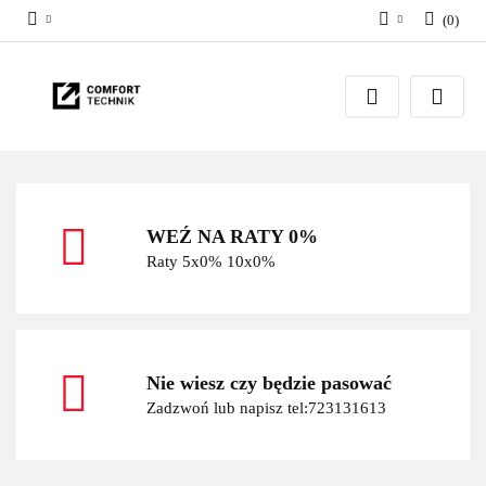
(
0
)
Zaloguj się
Zarejestruj się
Dodaj zgłoszenie
WEŹ NA RATY 0%
Raty 5x0% 10x0%
Nie wiesz czy będzie pasować
Zadzwoń lub napisz tel:723131613