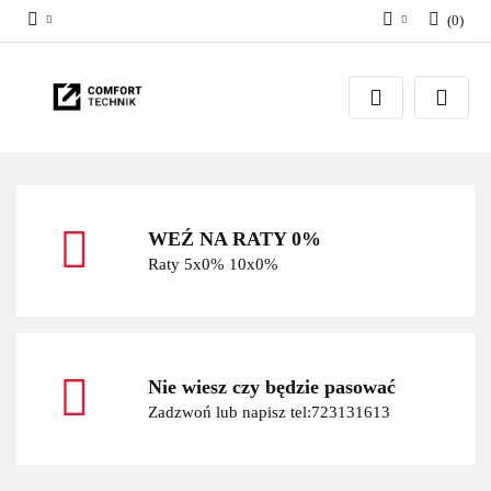
(
0
)
Zaloguj się
Zarejestruj się
Dodaj zgłoszenie
WEŹ NA RATY 0%
Raty 5x0% 10x0%
Nie wiesz czy będzie pasować
Zadzwoń lub napisz tel:723131613