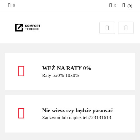
(
0
)
Zaloguj się
Zarejestruj się
Dodaj zgłoszenie
WEŹ NA RATY 0%
Raty 5x0% 10x0%
Nie wiesz czy będzie pasować
Zadzwoń lub napisz tel:723131613