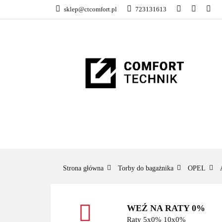
sklep@ctcomfort.pl
723131613
NAMIOTY DACH
PRODUCENCI
NAMIOTY DACHOWE
BAGAŻNIKI
CA
Strona główna
Torby do bagażnika
OPEL
WEŹ NA RATY 0%
Raty 5x0% 10x0%