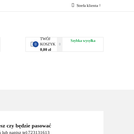
Strefa klienta
RBY KJUST
Zaloguj się
Zarejestruj się
Dodaj zgłoszenie
TWÓJ
Szybka wysyłka
KOSZYK
0
0,00 zł
ORTY WODNE
ENERGIA
WYNAJEM
esz czy będzie pasować
 lub napisz tel:723131613