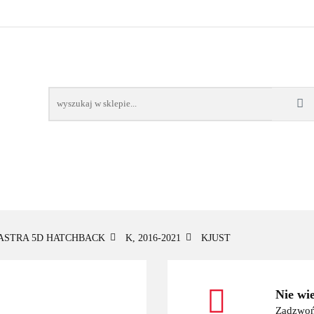
OWE
BAGAŻNIKI
CAMPING
E-BIKE
TO
SPORTY WODNE
ENERGIA
WYNAJEM
MPING
E-BIKE
TORBY KJUST
PRODUCENCI
SP
ASTRA 5D HATCHBACK
K, 2016-2021
KJUST
Nie wi
Zadzwoń