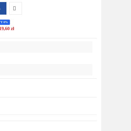
A
Do
TY 0%
19,60 zł
przechowalni