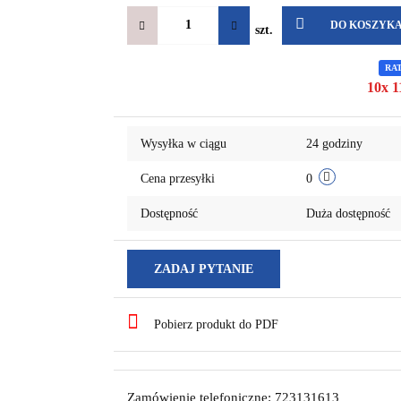
DO KOSZYK
szt.
RA
10x 1
Wysyłka w ciągu
24 godziny
Cena przesyłki
0
Dostępność
Duża dostępność
ZADAJ PYTANIE
Pobierz produkt do PDF
Zamówienie telefoniczne: 723131613