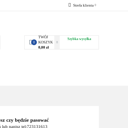
Strefa klienta
RBY KJUST
Zaloguj się
Zarejestruj się
Dodaj zgłoszenie
TWÓJ
Szybka wysyłka
KOSZYK
0
0,00 zł
ORTY WODNE
ENERGIA
WYNAJEM
esz czy będzie pasować
 lub napisz tel:723131613