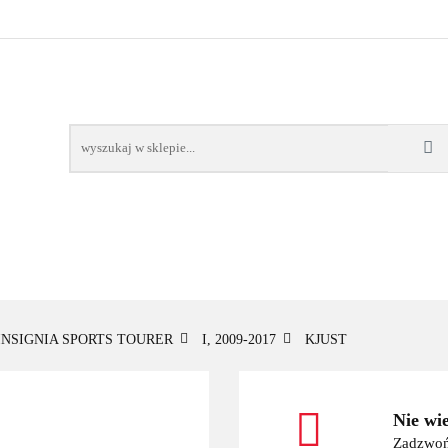
OWE
BAGAŻNIKI
CAMPING
E-BIKE
TO
SPORTY WODNE
ENERGIA
WYNAJEM
MPING
E-BIKE
TORBY KJUST
PRODUCENCI
SP
INSIGNIA SPORTS TOURER
I, 2009-2017
KJUST
Nie wi
Zadzwoń