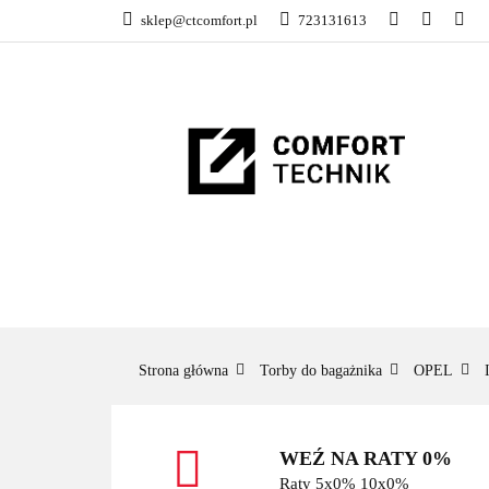
sklep@ctcomfort.pl
723131613
NAMIOTY DACH
PRODUCENCI
NAMIOTY DACHOWE
BAGAŻNIKI
CA
Strona główna
Torby do bagażnika
OPEL
WEŹ NA RATY 0%
Raty 5x0% 10x0%