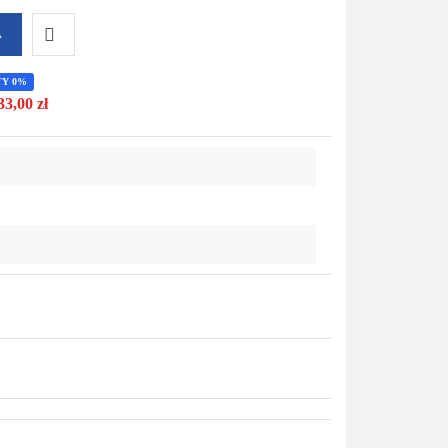
A
Do
TY 0%
33,00 zł
przechowalni