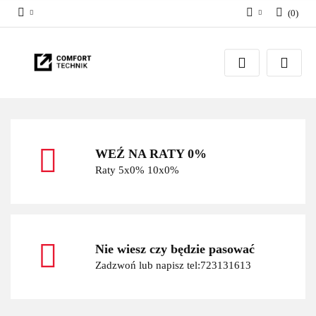
(
0
)
Zaloguj się
Zarejestruj się
Dodaj zgłoszenie
WEŹ NA RATY 0%
Raty 5x0% 10x0%
Nie wiesz czy będzie pasować
Zadzwoń lub napisz tel:723131613