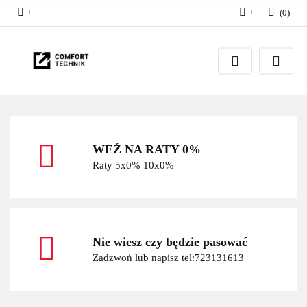
(
0
)
Zaloguj się
Zarejestruj się
Dodaj zgłoszenie
WEŹ NA RATY 0%
Raty 5x0% 10x0%
Nie wiesz czy będzie pasować
Zadzwoń lub napisz tel:723131613