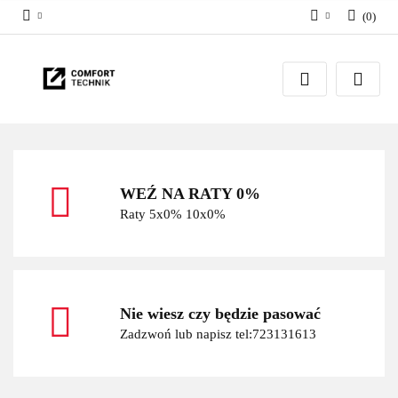
(
0
)
Zaloguj się
Zarejestruj się
Dodaj zgłoszenie
WEŹ NA RATY 0%
Raty 5x0% 10x0%
Nie wiesz czy będzie pasować
Zadzwoń lub napisz tel:723131613