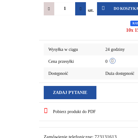
DO KOSZYK
szt.
RA
10x 1
Wysyłka w ciągu
24 godziny
Cena przesyłki
0
Dostępność
Duża dostępność
ZADAJ PYTANIE
Pobierz produkt do PDF
Zamówienie telefoniczne: 723131613