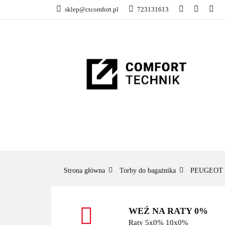
sklep@ctcomfort.pl
723131613
NAMIOTY DACH
PRODUCENCI
NAMIOTY DACHOWE
BAGAŻNIKI
CA
Strona główna
Torby do bagażnika
PEUGEOT
WEŹ NA RATY 0%
Raty 5x0% 10x0%