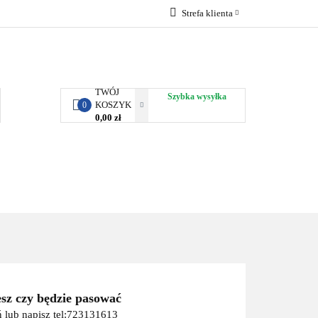
Strefa klienta
RBY KJUST
Zaloguj się
Zarejestruj się
Dodaj zgłoszenie
TWÓJ
Szybka wysyłka
KOSZYK
0
0,00 zł
ORTY WODNE
ENERGIA
WYNAJEM
esz czy będzie pasować
 lub napisz tel:723131613