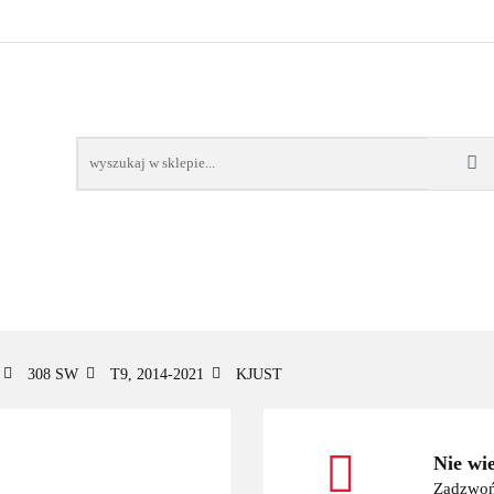
OWE
BAGAŻNIKI
CAMPING
E-BIKE
TO
SPORTY WODNE
ENERGIA
WYNAJEM
MPING
E-BIKE
TORBY KJUST
PRODUCENCI
SP
308 SW
T9, 2014-2021
KJUST
Nie wi
Zadzwoń