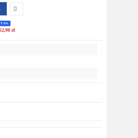
A
Do
TY 0%
52,90 zł
przechowalni