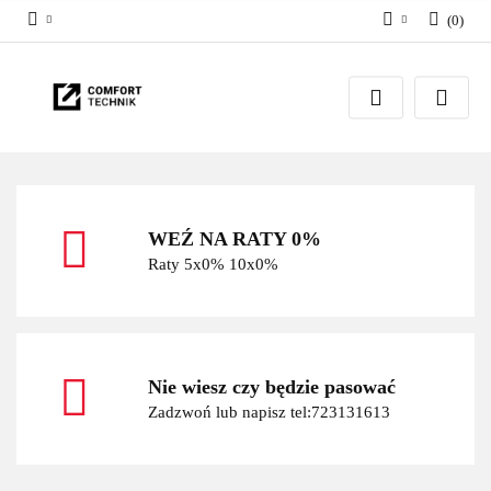
(
0
)
Zaloguj się
Zarejestruj się
Dodaj zgłoszenie
WEŹ NA RATY 0%
Raty 5x0% 10x0%
Nie wiesz czy będzie pasować
Zadzwoń lub napisz tel:723131613