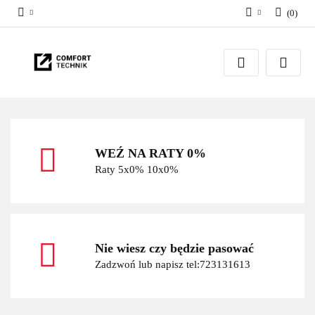
(
0
)
Zaloguj się
Zarejestruj się
Dodaj zgłoszenie
WEŹ NA RATY 0%
Raty 5x0% 10x0%
Nie wiesz czy będzie pasować
Zadzwoń lub napisz tel:723131613