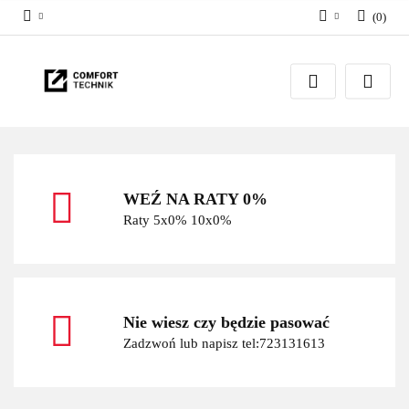
(
0
)
Zaloguj się
Zarejestruj się
Dodaj zgłoszenie
WEŹ NA RATY 0%
Raty 5x0% 10x0%
Nie wiesz czy będzie pasować
Zadzwoń lub napisz tel:723131613