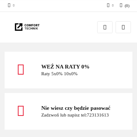
(
0
)
Zaloguj się
Zarejestruj się
Dodaj zgłoszenie
WEŹ NA RATY 0%
Raty 5x0% 10x0%
Nie wiesz czy będzie pasować
Zadzwoń lub napisz tel:723131613