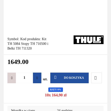
Symbol:
Kod produktu: Kit
TH 5084 Stopy TH 710500 i
Belki TH 711320
1649.00
DO KOSZYKA
szt.
Do
RATY 0%
10x 164,90 zł
przechowa
Wysyłka w ciągu
24 godziny