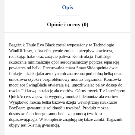
Opis
Opinie i oceny (0)
Bagażnik Thule Evo Black został wyposażony w Technologię
WindDiffuser, która efektywnie zmienia przepływ powietrza,
redukując hałas oraz zużycie paliwa. Konstrukcja TrailEdge
skutecznie minimalizuje opór aerodynamiczny poprzez separację
powietrza od belki. Przesuwalna miara SmartSlide spełnia dwie
funkcje - działa jako aerodynamiczna osłona pod dolną belką oraz
umożliwia szybki i bezproblemowy montaż bagażnika. Końcówki
mocujące SwingBlade otwierają się, umożliwiając pełny dostęp do
rowka T i łatwą instalację akcesoriów. Górny rowek T z Interfejsem
QuickAccess zapewnia wygodny montaż i demontaż akcesoriów.
Wyjątkowo mocna belka bazowa dzięki wewnętrznej strukturze
BoxBeam gwarantuje solidność i trwałość. Produkt można
dostosować do innego samochodu za pomocą tzw. kitu
dopasowującego. W komplecie znajdują się także zamki. Bagażnik
objęty jest 5-letnią gwarancją.