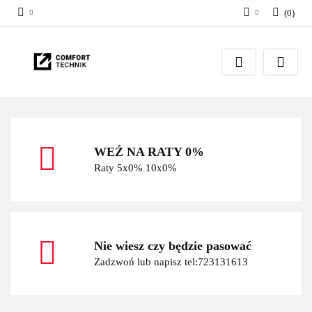
(
0
)
Zaloguj się
Zarejestruj się
Dodaj zgłoszenie
WEŹ NA RATY 0%
Raty 5x0% 10x0%
Nie wiesz czy będzie pasować
Zadzwoń lub napisz tel:723131613