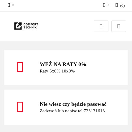
(
0
)
Zaloguj się
Zarejestruj się
Dodaj zgłoszenie
WEŹ NA RATY 0%
Raty 5x0% 10x0%
Nie wiesz czy będzie pasować
Zadzwoń lub napisz tel:723131613