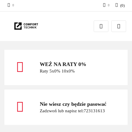
(
0
)
Zaloguj się
Zarejestruj się
Dodaj zgłoszenie
WEŹ NA RATY 0%
Raty 5x0% 10x0%
Nie wiesz czy będzie pasować
Zadzwoń lub napisz tel:723131613