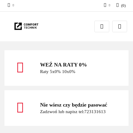
(
0
)
Zaloguj się
Zarejestruj się
Dodaj zgłoszenie
WEŹ NA RATY 0%
Raty 5x0% 10x0%
Nie wiesz czy będzie pasować
Zadzwoń lub napisz tel:723131613