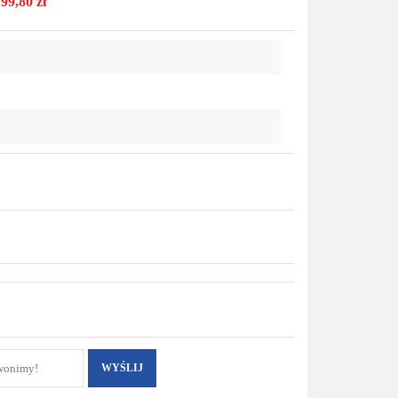
99,80 zł
przechowalni
WYŚLIJ