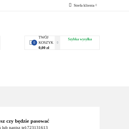
Strefa klienta
RBY KJUST
Zaloguj się
Zarejestruj się
Dodaj zgłoszenie
TWÓJ
Szybka wysyłka
KOSZYK
0
0,00 zł
ORTY WODNE
ENERGIA
WYNAJEM
esz czy będzie pasować
 lub napisz tel:723131613