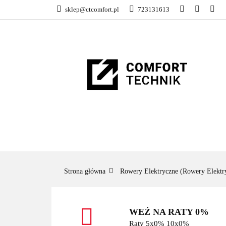
sklep@ctcomfort.pl
723131613
NAMIOTY DACH
PRODUCENCI
NAMIOTY DACHOWE
BAGAŻNIKI
CA
Strona główna
Rowery Elektryczne (Rowery Elektr
WEŹ NA RATY 0%
Raty 5x0% 10x0%