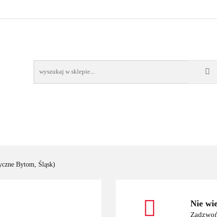
OWE
BAGAŻNIKI
CAMPING
E-BIKE
TO
SPORTY WODNE
ENERGIA
WYNAJEM
MPING
E-BIKE
TORBY KJUST
PRODUCENCI
SP
yczne Bytom, Śląsk)
Nie wi
Zadzwoń