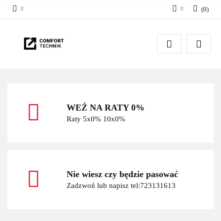
(
0
)
Zaloguj się
Zarejestruj się
Dodaj zgłoszenie
WEŹ NA RATY 0%
Raty 5x0% 10x0%
Nie wiesz czy będzie pasować
Zadzwoń lub napisz tel:723131613