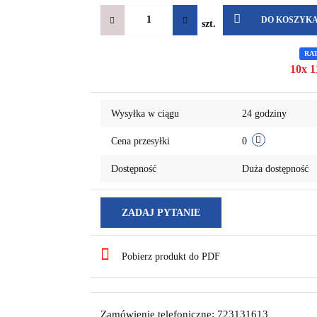
DO KOSZYK
szt.
RA
10x 1
Wysyłka w ciągu
24 godziny
Cena przesyłki
0
Dostępność
Duża dostępność
ZADAJ PYTANIE
Pobierz produkt do PDF
Zamówienie telefoniczne: 723131613