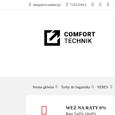
sklep@ctcomfort.pl
723131613
NAMIOTY DACH
PRODUCENCI
NAMIOTY DACHOWE
BAGAŻNIKI
CA
Strona główna
Torby do bagażnika
SERES
WEŹ NA RATY 0%
Raty 5x0% 10x0%