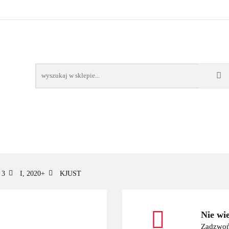
OWE
BAGAŻNIKI
CAMPING
E-BIKE
TO
SPORTY WODNE
ENERGIA
WYNAJEM
MPING
E-BIKE
TORBY KJUST
PRODUCENCI
SP
3
I, 2020+
KJUST
Nie wi
Zadzwoń