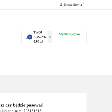
Strefa klienta
RBY KJUST
Zaloguj się
Zarejestruj się
Dodaj zgłoszenie
TWÓJ
Szybka wysyłka
KOSZYK
0
0,00 zł
ORTY WODNE
ENERGIA
WYNAJEM
esz czy będzie pasować
 lub napisz tel:723131613