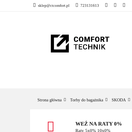
sklep@ctcomfort.pl
723131613
NAMIOTY DACH
PRODUCENCI
NAMIOTY DACHOWE
BAGAŻNIKI
CA
Strona główna
Torby do bagażnika
SKODA
WEŹ NA RATY 0%
Raty 5x0% 10x0%