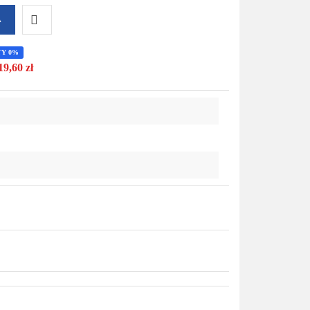
A
Do
TY 0%
19,60 zł
przechowalni