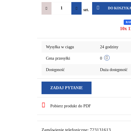
DO KOSZYK
szt.
RA
10x 1
Wysyłka w ciągu
24 godziny
Cena przesyłki
0
Dostępność
Duża dostępność
ZADAJ PYTANIE
Pobierz produkt do PDF
Zamówienie telefoniczne: 723131613