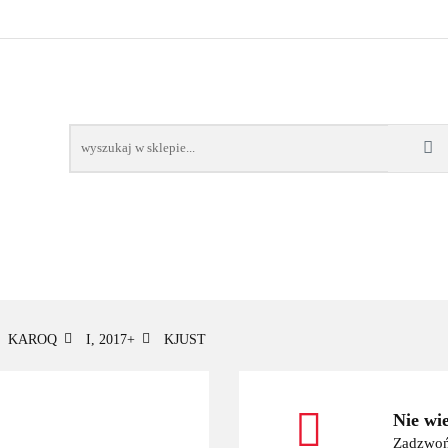
OWE
BAGAŻNIKI
CAMPING
E-BIKE
TO
SPORTY WODNE
ENERGIA
WYNAJEM
MPING
E-BIKE
TORBY KJUST
PRODUCENCI
SP
KAROQ
I, 2017+
KJUST
Nie wi
Zadzwoń