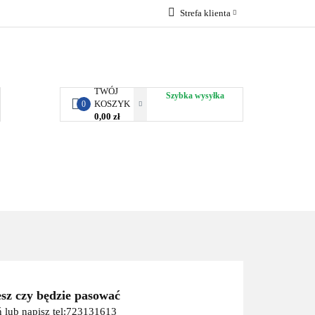
Strefa klienta
RBY KJUST
Zaloguj się
Zarejestruj się
Dodaj zgłoszenie
TWÓJ
Szybka wysyłka
KOSZYK
0
0,00 zł
ORTY WODNE
ENERGIA
WYNAJEM
esz czy będzie pasować
 lub napisz tel:723131613