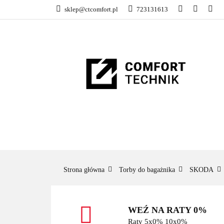
sklep@ctcomfort.pl
723131613
NAMIOTY DACH
PRODUCENCI
NAMIOTY DACHOWE
BAGAŻNIKI
CA
Strona główna
Torby do bagażnika
SKODA
WEŹ NA RATY 0%
Raty 5x0% 10x0%