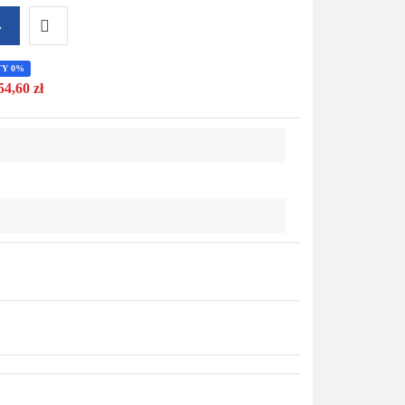
A
Do
TY 0%
54,60 zł
przechowalni