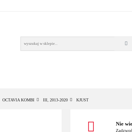
OWE
BAGAŻNIKI
CAMPING
E-BIKE
TO
SPORTY WODNE
ENERGIA
WYNAJEM
MPING
E-BIKE
TORBY KJUST
PRODUCENCI
SP
OCTAVIA KOMBI
III, 2013-2020
KJUST
Nie wi
Zadzwoń