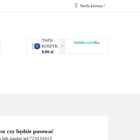
Strefa klienta
RBY KJUST
Zaloguj się
Zarejestruj się
Dodaj zgłoszenie
TWÓJ
Szybka wysyłka
KOSZYK
0
0,00 zł
ORTY WODNE
ENERGIA
WYNAJEM
esz czy będzie pasować
 lub napisz tel:723131613