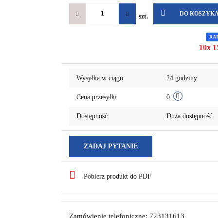
DO KOSZYK
szt.
RA
10x 1
Wysyłka w ciągu
24 godziny
Cena przesyłki
0
Dostępność
Duża dostępność
ZADAJ PYTANIE
Pobierz produkt do PDF
Zamówienie telefoniczne: 723131613