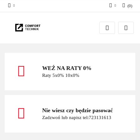
(
0
)
Zaloguj się
Zarejestruj się
Dodaj zgłoszenie
WEŹ NA RATY 0%
Raty 5x0% 10x0%
Nie wiesz czy będzie pasować
Zadzwoń lub napisz tel:723131613