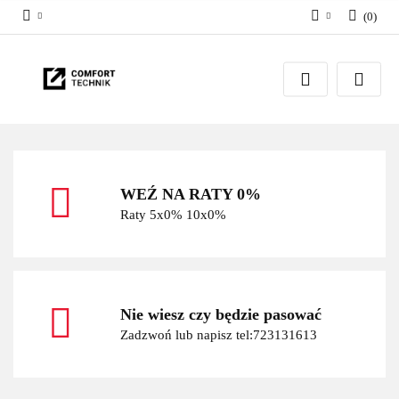
(
0
)
Zaloguj się
Zarejestruj się
Dodaj zgłoszenie
WEŹ NA RATY 0%
Raty 5x0% 10x0%
Nie wiesz czy będzie pasować
Zadzwoń lub napisz tel:723131613