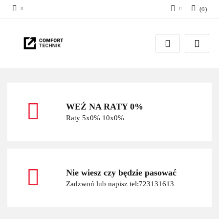
(
0
)
Zaloguj się
Zarejestruj się
Dodaj zgłoszenie
WEŹ NA RATY 0%
Raty 5x0% 10x0%
Nie wiesz czy będzie pasować
Zadzwoń lub napisz tel:723131613