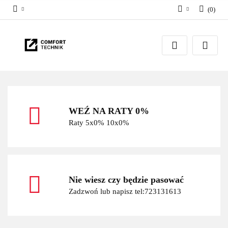
(
0
)
Zaloguj się
Zarejestruj się
Dodaj zgłoszenie
WEŹ NA RATY 0%
Raty 5x0% 10x0%
Nie wiesz czy będzie pasować
Zadzwoń lub napisz tel:723131613