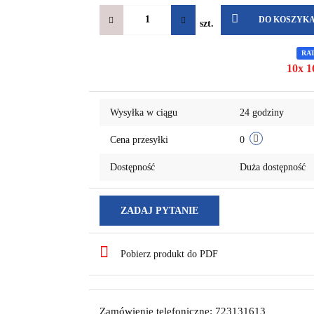
DO KOSZYK
szt.
RA
10x 1
Wysyłka w ciągu
24 godziny
Cena przesyłki
0
Dostępność
Duża dostępność
ZADAJ PYTANIE
Pobierz produkt do PDF
Zamówienie telefoniczne: 723131613