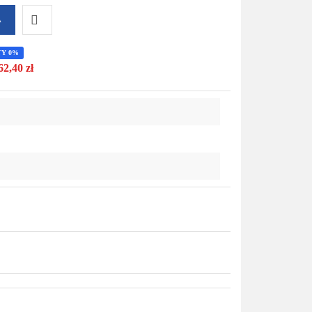
A
Do
TY 0%
62,40 zł
przechowalni