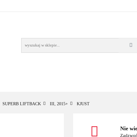
OWE
BAGAŻNIKI
CAMPING
E-BIKE
TO
SPORTY WODNE
ENERGIA
WYNAJEM
MPING
E-BIKE
TORBY KJUST
PRODUCENCI
SP
SUPERB LIFTBACK
III, 2015+
KJUST
Nie wi
Zadzwoń