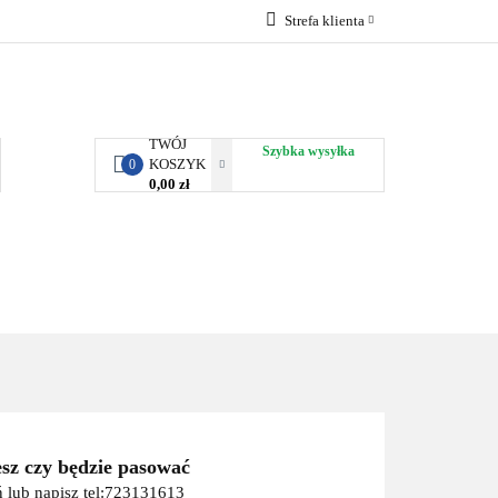
Strefa klienta
RBY KJUST
Zaloguj się
Zarejestruj się
Dodaj zgłoszenie
TWÓJ
Szybka wysyłka
KOSZYK
0
0,00 zł
ORTY WODNE
ENERGIA
WYNAJEM
esz czy będzie pasować
 lub napisz tel:723131613