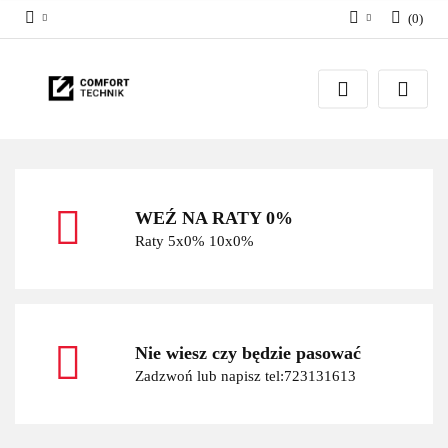
(
0
)
Zaloguj się
Zarejestruj się
Dodaj zgłoszenie
WEŹ NA RATY 0%
Raty 5x0% 10x0%
Nie wiesz czy będzie pasować
Zadzwoń lub napisz tel:723131613